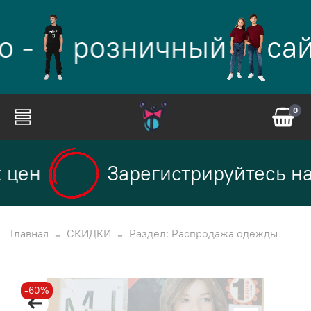
о -
розничный
сай
0
цен
Зарегистрируйтесь на 
Главная
СКИДКИ
Раздел: Распродажа одежды
-60%