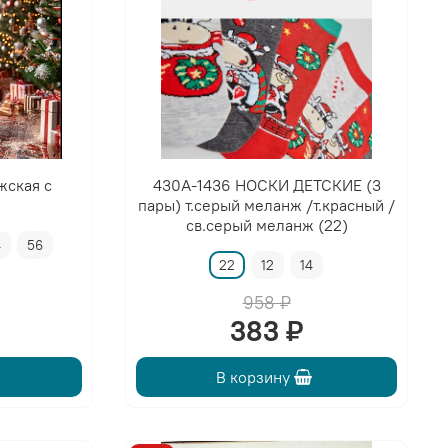
жская с
430A-1436 НОСКИ ДЕТСКИЕ (3
пары) т.серый меланж /т.красный /
св.серый меланж (22)
4
56
22
12
14
958 ₽
383 ₽
В корзину