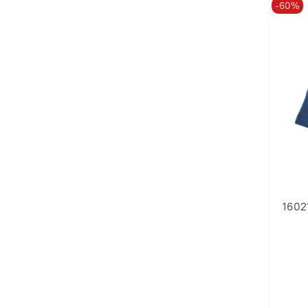
-60%
1602