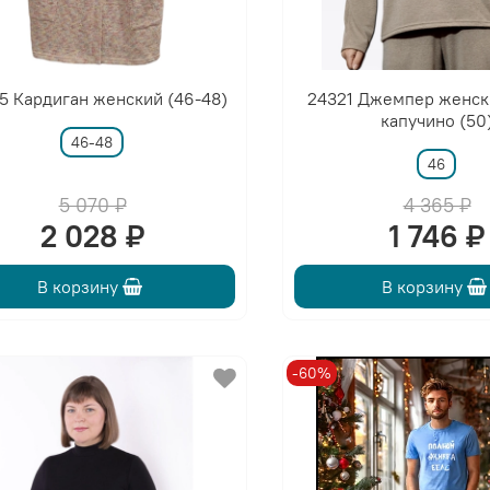
5 Кардиган женский (46-48)
24321 Джемпер женск
капучино (50
46-48
46
5 070 ₽
4 365 ₽
2 028 ₽
1 746 ₽
В корзину
В корзину
-60%