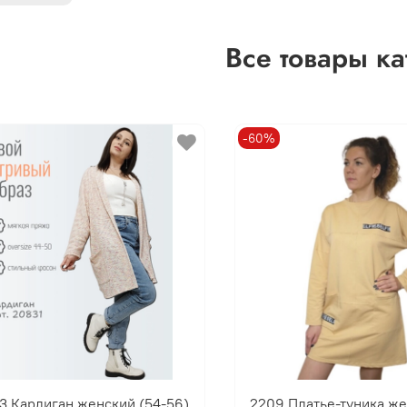
Все товары ка
-60%
3 Кардиган женский (54-56)
2209 Платье-туника же