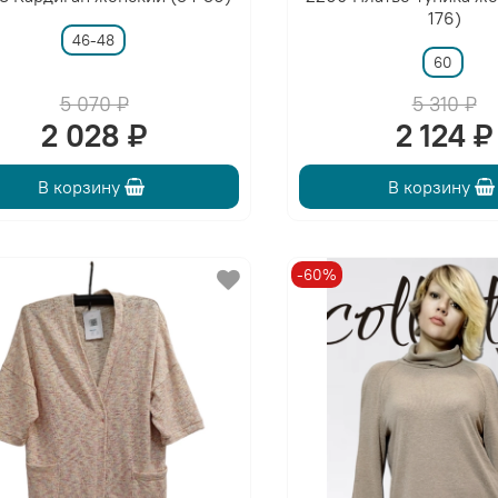
176)
46-48
60
5 070 ₽
5 310 ₽
2 028 ₽
2 124 ₽
В корзину
В корзину
-60%