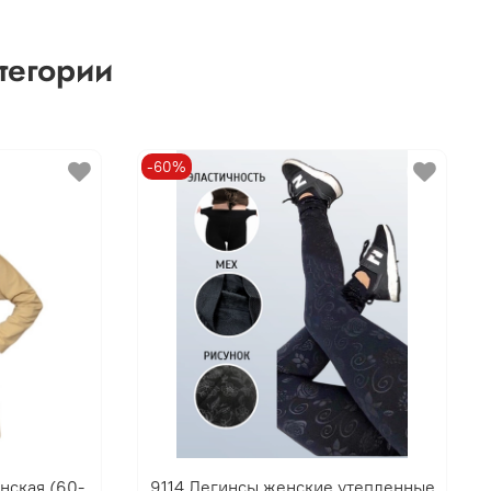
тегории
-60%
нская (60-
9114 Легинсы женские утепленные