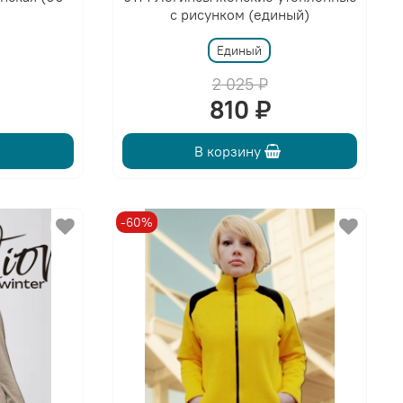
с рисунком (единый)
Единый
2 025 ₽
810 ₽
В корзину
-60%