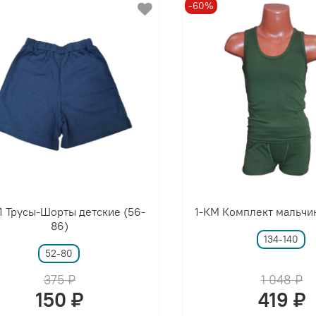
-60%
1 Трусы-Шорты детские (56-
1-КМ Комплект мальчик
86)
134-140
52-80
375 ₽
1 048 ₽
150 ₽
419 ₽