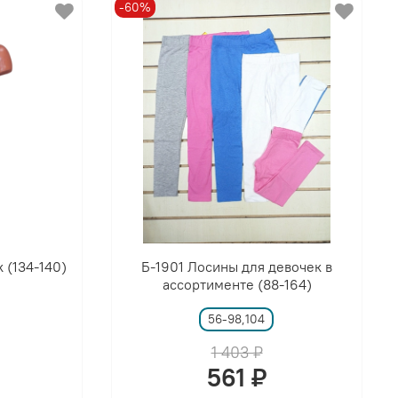
-60%
 (134-140)
Б-1901 Лосины для девочек в
ассортименте (88-164)
56-98,104
1 403 ₽
561 ₽