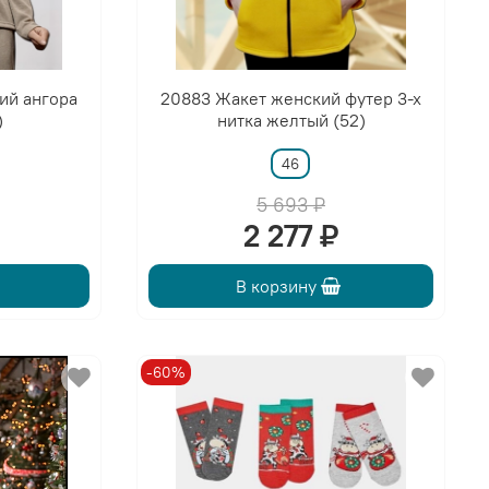
ий ангора
20883 Жакет женский футер 3-х
)
нитка желтый (52)
46
5 693 ₽
2 277 ₽
В корзину
-60%