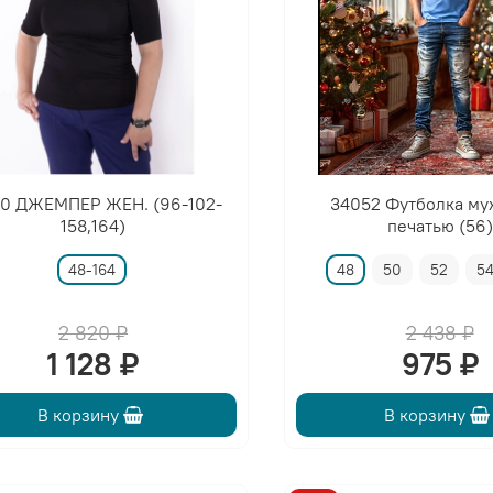
40 ДЖЕМПЕР ЖЕН. (96-102-
34052 Футболка му
158,164)
печатью (56)
48-164
48
50
52
5
2 820 ₽
2 438 ₽
1 128 ₽
975 ₽
В корзину
В корзину