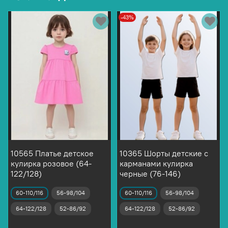
-43%
10565 Платье детское
10365 Шорты детские с
кулирка розовое (64-
карманами кулирка
122/128)
черные (76-146)
60-110/116
56-98/104
60-110/116
56-98/104
64-122/128
52-86/92
64-122/128
52-86/92