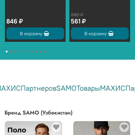
982 ₽
846 ₽
561 ₽
В корзину
В корзину
ры
МАХИС
Партнеров
SAMO
Товары
МАХИС
Бренд SAMO (Узбекистан)