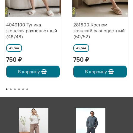
4049100 Туника
281600 Костюм
женская разноцветный
женский разноцветный
(46/48)
(50/52)
42/44
42/44
750 ₽
750 ₽
В корзину
В корзину