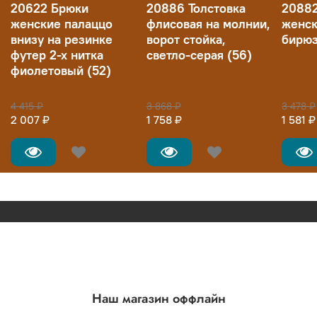
20622 Брюки
20886 Толстовка
2088
женские палаццо
флисовая на молнии,
женск
внизу на резинке
ворот стойка,
бирюз
футер 2-х нитка
светло-серая (56)
фиолетовый (52)
4 415 ₽
3 868 ₽
3 478 ₽
2 007 ₽
1 758 ₽
1 581 ₽
Наш магазин оффлайн