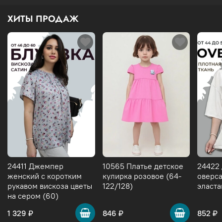
ХИТЫ ПРОДАЖ
24411 Джемпер
10565 Платье детское
24422
женский с коротким
кулирка розовое (64-
оверса
рукавом вискоза цветы
122/128)
эласта
на сером (60)
1 329 ₽
846 ₽
852 ₽