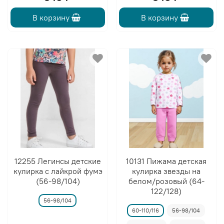
В корзину
В корзину
12255 Легинсы детские
10131 Пижама детская
кулирка с лайкрой фумэ
кулирка звезды на
(56-98/104)
белом/розовый (64-
122/128)
56-98/104
60-110/116
56-98/104