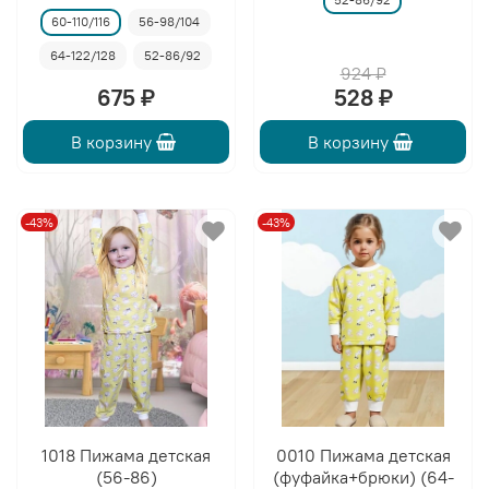
60-110/116
56-98/104
64-122/128
52-86/92
924 ₽
675 ₽
528 ₽
В корзину
В корзину
-43%
-43%
1018 Пижама детская
0010 Пижама детская
(56-86)
(фуфайка+брюки) (64-