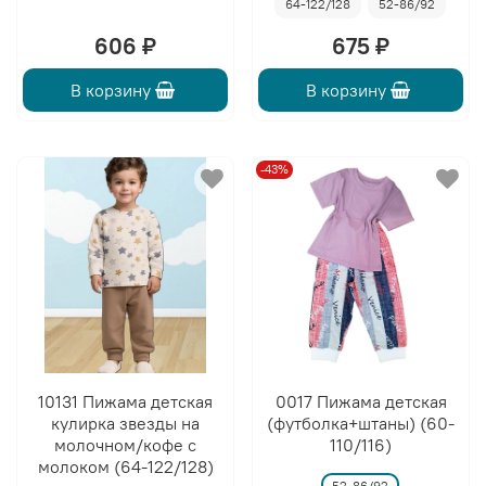
64-122/128
52-86/92
606 ₽
675 ₽
В корзину
В корзину
-43%
10131 Пижама детская
0017 Пижама детская
кулирка звезды на
(футболка+штаны) (60-
молочном/кофе с
110/116)
молоком (64-122/128)
52-86/92