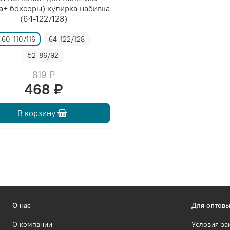
а+ боксеры) кулирка набивка
(64-122/128)
60-110/116
64-122/128
52-86/92
819 ₽
468 ₽
В корзину
О нас
Для оптовы
О компании
Условия за