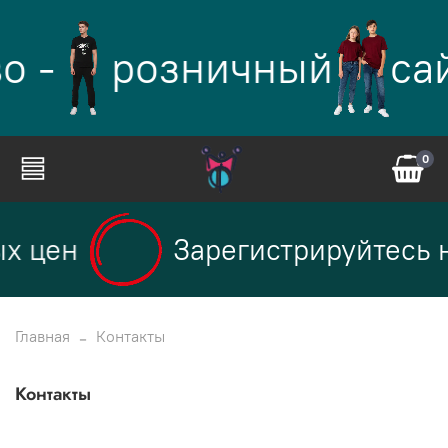
о -
розничный
са
0
х цен
Зарегистрируйтесь н
Главная
Контакты
Контакты