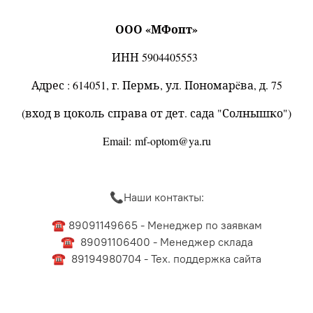
ООО «МФопт»
ИНН 5904405553
Адрес : 614051, г. Пермь, ул. Пономарëва, д. 75
(вход в цоколь справа от дет. сада "Солнышко")
Email:
mf-optom@ya.ru
📞Наши контакты:
☎️ 89091149665 - Менеджер по заявкам
☎️ 89091106400 - Менеджер склада
☎️ 89194980704 - Тех. поддержка сайта