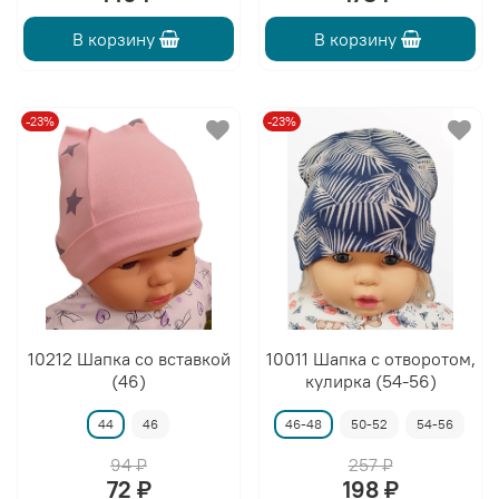
В корзину
В корзину
-23%
-23%
10212 Шапка со вставкой
10011 Шапка с отворотом,
(46)
кулирка (54-56)
44
46
46-48
50-52
54-56
94 ₽
257 ₽
72 ₽
198 ₽