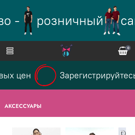
о -
розничный
са
0
х цен
Зарегистрируйтесь н
АКСЕССУАРЫ