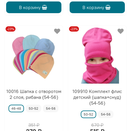
В корзину
В корзину
-23%
-23%
10016 Шапка с отворотом
109910 Комплект флис
2 слоя, рибана (54-56)
детский (шапка+снуд)
(54-56)
46-48
50-52
54-56
50-52
54-56
351 ₽
670 ₽