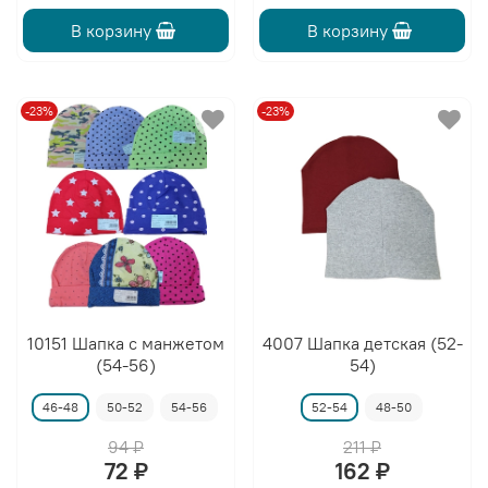
В корзину
В корзину
-23%
-23%
10151 Шапка с манжетом
4007 Шапка детская (52-
(54-56)
54)
46-48
50-52
54-56
52-54
48-50
94 ₽
211 ₽
72 ₽
162 ₽