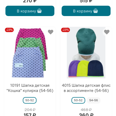
270 ₽
515 ₽
В корзину
В корзину
-23%
-23%
10191 Шапка детская
4015 Шапка детская флис
"Кошка" кулирка (54-56)
в ассортименте (54-56)
50-52
50-52
54-56
204 ₽
468 ₽
157 ₽
360 ₽