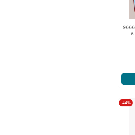
9666
в
-44%