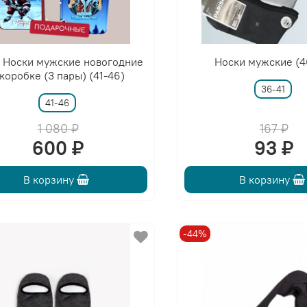
 Носки мужские новогодние
Носки мужские (4
 коробке (3 пары) (41-46)
36-41
41-46
1 080 ₽
167 ₽
600 ₽
93 ₽
В корзину
В корзину
-44%