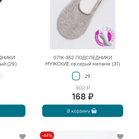
ДНИКИ
071K-352 ПОДСЛЕДНИКИ
ый (29)
МУЖСКИЕ св.серый меланж (31)
7
-
29
302 ₽
168 ₽
В корзину
-44%