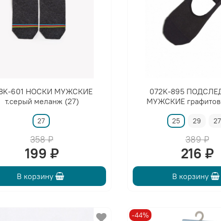
8K-601 НОСКИ МУЖСКИЕ
072K-895 ПОДСЛЕ
т.серый меланж (27)
МУЖСКИЕ графитов
27
25
29
2
358 ₽
389 ₽
199 ₽
216 ₽
В корзину
В корзину
-44%