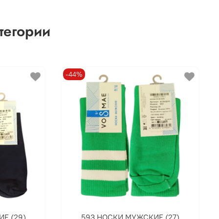
тегории
-44%
Е (29)
593 НОСКИ МУЖСКИЕ (27)