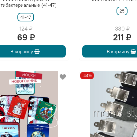
нтибактериальные (41-47)
25
41-47
124 ₽
380 ₽
69 ₽
211 ₽
В корзину
В корзину
-44%