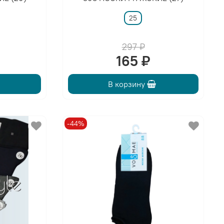
25
297 ₽
165 ₽
В корзину
-44%