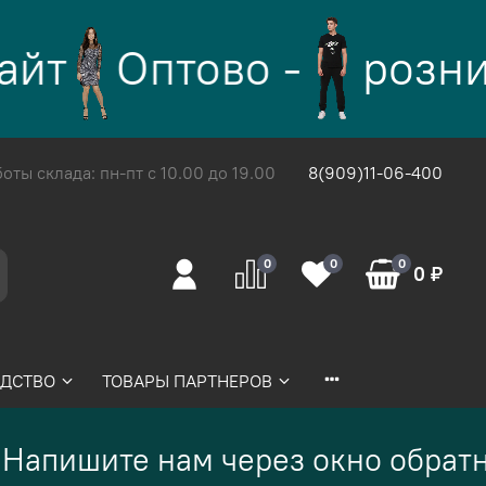
йт
Оптово -
розни
ты склада: пн-пт с 10.00 до 19.00
8(909)11-06-400
0
0
0
0 ₽
ДСТВО
ТОВАРЫ ПАРТНЕРОВ
Напишите нам через окно обратн