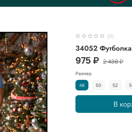
(0)
34052 Футболка 
975 ₽
2 438 ₽
Размер
48
50
52
5
В кор