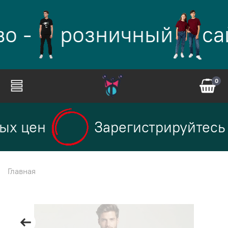
о -
розничный
са
0
ых цен
Зарегистрируйтесь 
Главная