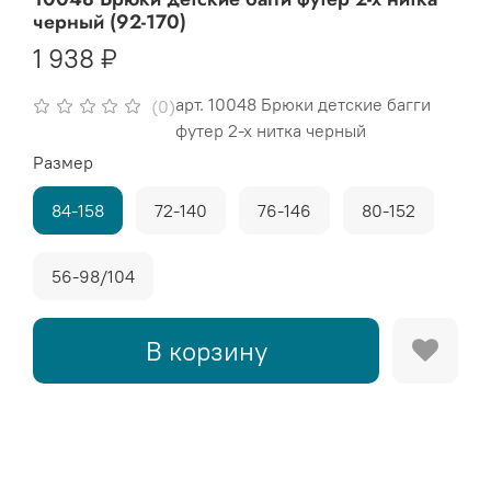
черный (92-170)
1 938 ₽
арт.
10048 Брюки детские багги
(0)
футер 2-х нитка черный
Размер
84-158
72-140
76-146
80-152
56-98/104
В корзину