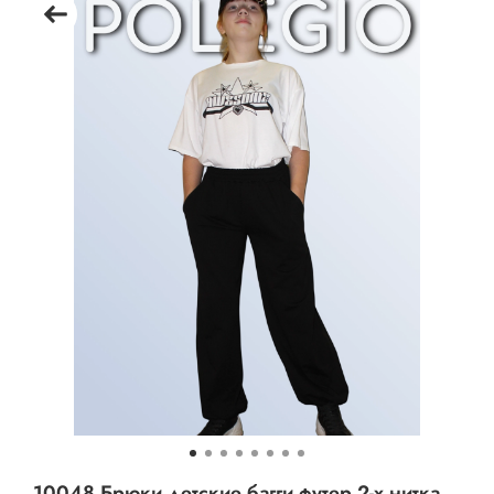
10048 Брюки детские багги футер 2-х нитка