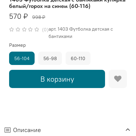
белый/горох на синем (60-116)
570 ₽
998 ₽
арт.
1403 Футболка детская с
(0)
бантиками
Размер
56-104
56-98
60-110
В корзину
Описание