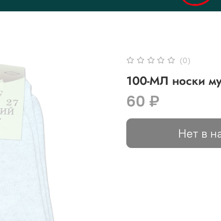
(0)
100-МЛ носки м
60 ₽
Нет в н