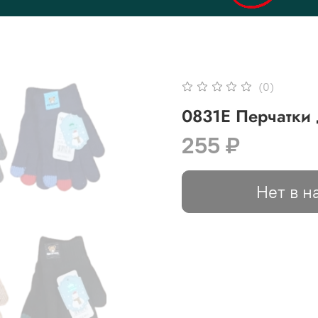
(0)
0831Е Перчатки 
255 ₽
Нет в н