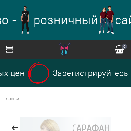
о -
розничный
са
0
х цен
Зарегистрируйтесь н
Главная