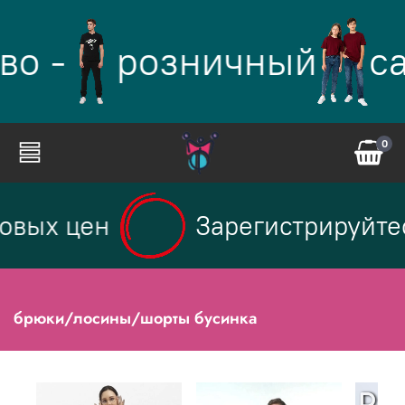
во -
розничный
с
0
овых цен
Зарегистрируйтес
брюки/лосины/шорты бусинка