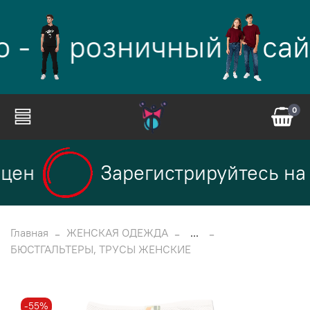
 -
розничный
сай
0
цен
Зарегистрируйтесь на 
Главная
ЖЕНСКАЯ ОДЕЖДА
...
БЮСТГАЛЬТЕРЫ, ТРУСЫ ЖЕНСКИЕ
-55%