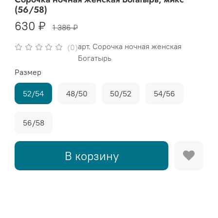
(56/58)
630 ₽
1 386 ₽
арт.
Сорочка ночная женская
(0)
Богатырь
Размер
52/54
48/50
50/52
54/56
56/58
В корзину