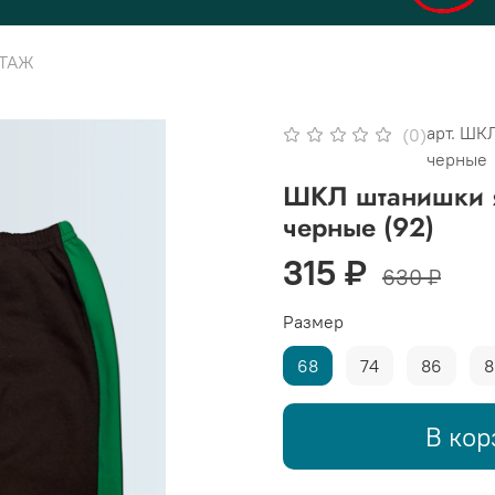
ОТАЖ
арт.
ШКЛ
(0)
черные
ШКЛ штанишки я
черные (92)
315 ₽
630 ₽
Размер
68
74
86
8
В кор