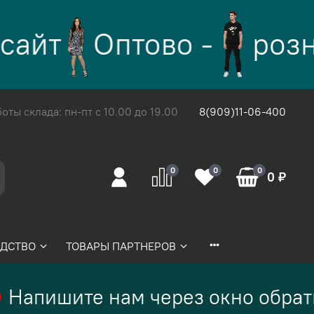
айт
Оптово -
розн
ты склада: пн-пт с 10.00 до 19.00
8(909)11-06-400
0
0
0
0 ₽
ДСТВО
ТОВАРЫ ПАРТНЕРОВ
Напишите нам через окно обрат