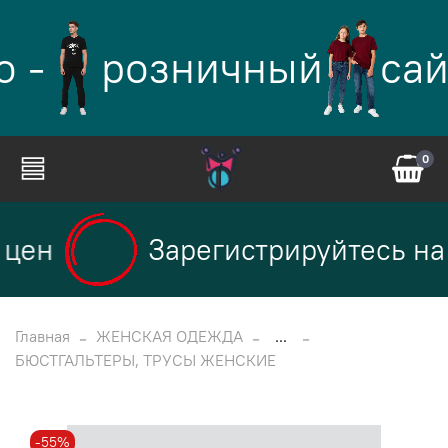
 -
розничный
сай
0
цен
Зарегистрируйтесь на 
Главная
ЖЕНСКАЯ ОДЕЖДА
...
БЮСТГАЛЬТЕРЫ, ТРУСЫ ЖЕНСКИЕ
-55%