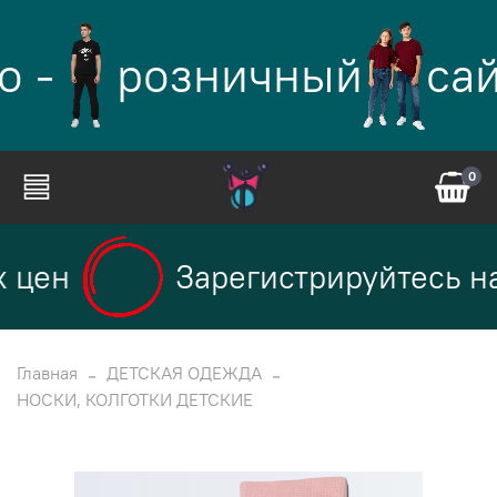
о -
розничный
сай
0
 цен
Зарегистрируйтесь на
Главная
ДЕТСКАЯ ОДЕЖДА
НОСКИ, КОЛГОТКИ ДЕТСКИЕ