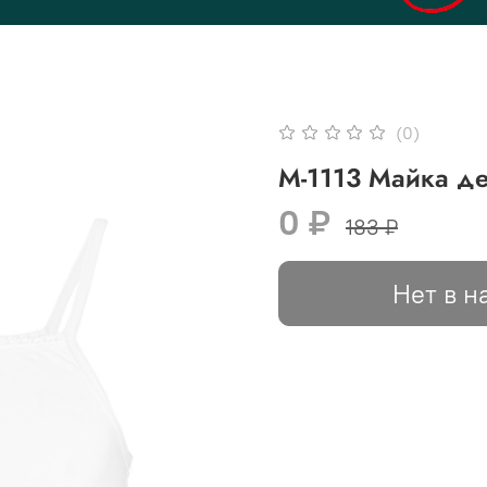
(0)
М-1113 Майка де
0 ₽
183 ₽
Нет в н