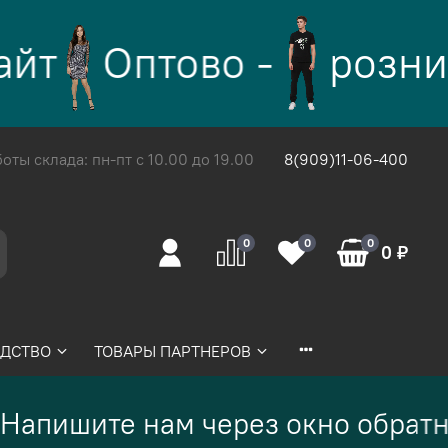
йт
Оптово -
розни
ты склада: пн-пт с 10.00 до 19.00
8(909)11-06-400
0
0
0
0 ₽
ДСТВО
ТОВАРЫ ПАРТНЕРОВ
Напишите нам через окно обратн