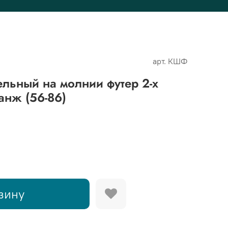
арт.
КШФ
льный на молнии футер 2-х
анж (56-86)
зину