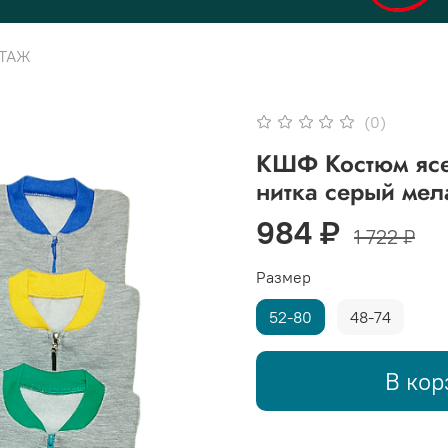
ОТАЖ
(0)
КШФ Костюм ясе
нитка серый мел
984 ₽
1 722 ₽
Размер
52-80
48-74
В кор