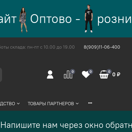
йт
Оптово -
розни
ты склада: пн-пт с 10.00 до 19.00
8(909)11-06-400
0
0
0
0 ₽
ДСТВО
ТОВАРЫ ПАРТНЕРОВ
Напишите нам через окно обратн