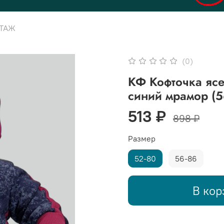
ОТАЖ
(0)
КФ Кофточка ясе
синий мрамор (5
513 ₽
898 ₽
Размер
52-80
56-86
В кор