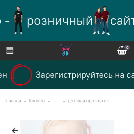
 -
розничный
сай
0
н
Зарегистрируйтесь на са
Главная
Каналы
...
детская одежда вк