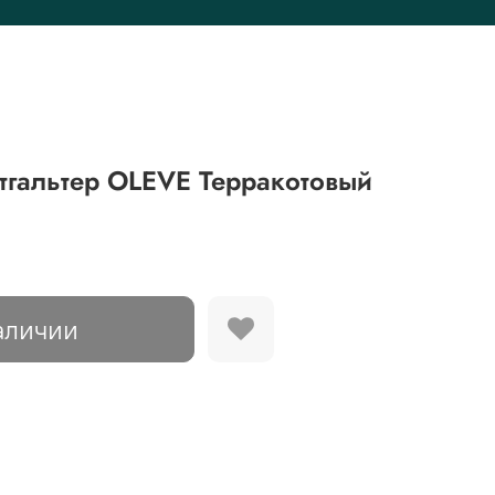
тгальтер OLEVE Терракотовый
аличии