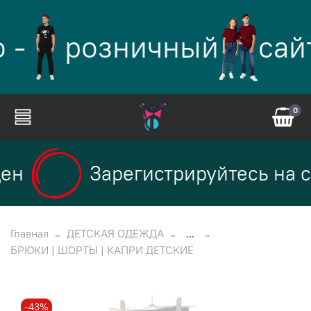
 -
розничный
сай
0
ен
Зарегистрируйтесь на с
Главная
ДЕТСКАЯ ОДЕЖДА
...
БРЮКИ | ШОРТЫ | КАПРИ ДЕТСКИЕ
-43%