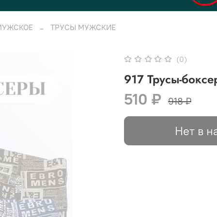
МУЖСКОЕ
ТРУСЫ МУЖСКИЕ
(0)
917 Трусы-боксе
510 ₽
918 ₽
Нет в н