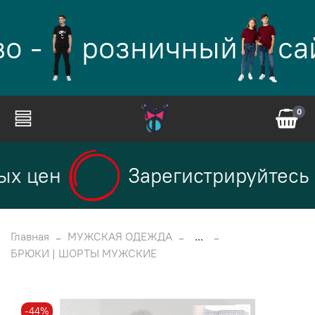
о -
розничный
са
0
х цен
Зарегистрируйтесь н
Главная
МУЖСКАЯ ОДЕЖДА
...
БРЮКИ | ШОРТЫ МУЖСКИЕ
-44%