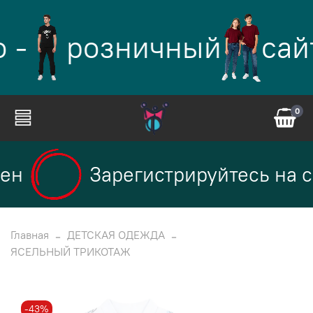
 -
розничный
сай
0
ен
Зарегистрируйтесь на с
Главная
ДЕТСКАЯ ОДЕЖДА
ЯСЕЛЬНЫЙ ТРИКОТАЖ
-43%