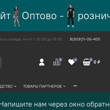
т
Оптово -
рознич
ты склада: пн-пт с 10.00 до 19.00
8(909)11-06-400
0
0
0
0 ₽
ДСТВО
ТОВАРЫ ПАРТНЕРОВ
Напишите нам через окно обратно