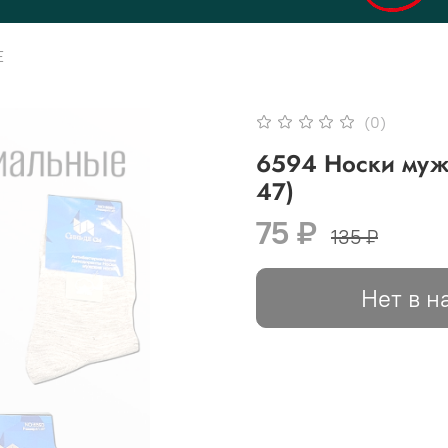
Е
(0)
6594 Носки мужс
47)
75 ₽
135 ₽
Нет в н