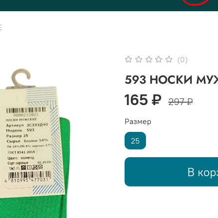
Е
(0)
593 НОСКИ МУЖ
165 ₽
297 ₽
Размер
25
В кор