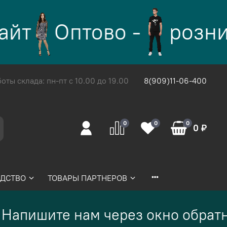
йт
Оптово -
розни
ты склада: пн-пт с 10.00 до 19.00
8(909)11-06-400
0
0
0
0 ₽
ДСТВО
ТОВАРЫ ПАРТНЕРОВ
Напишите нам через окно обратн