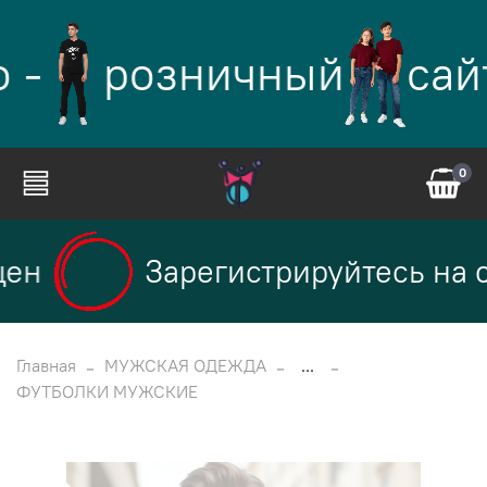
 -
розничный
сай
0
ен
Зарегистрируйтесь на с
Главная
МУЖСКАЯ ОДЕЖДА
...
ФУТБОЛКИ МУЖСКИЕ