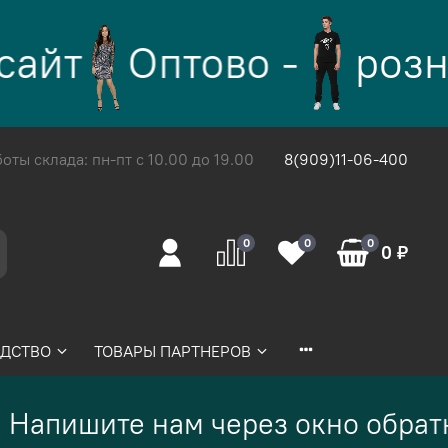
айт
Оптово -
розн
ты склада: пн-пт с 10.00 до 19.00
8(909)11-06-400
0
0
0
0 ₽
ДСТВО
ТОВАРЫ ПАРТНЕРОВ
Напишите нам через окно обратн