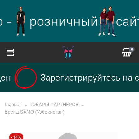
 -
розничный
сай
0
ен
Зарегистрируйтесь на с
Главная
ТОВАРЫ ПАРТНЕРОВ
Бренд SAMO (Узбекистан)
-44%