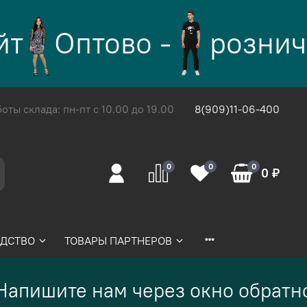
т
Оптово -
рознич
ты склада: пн-пт с 10.00 до 19.00
8(909)11-06-400
0
0
0
0 ₽
ДСТВО
ТОВАРЫ ПАРТНЕРОВ
апишите нам через окно обратно