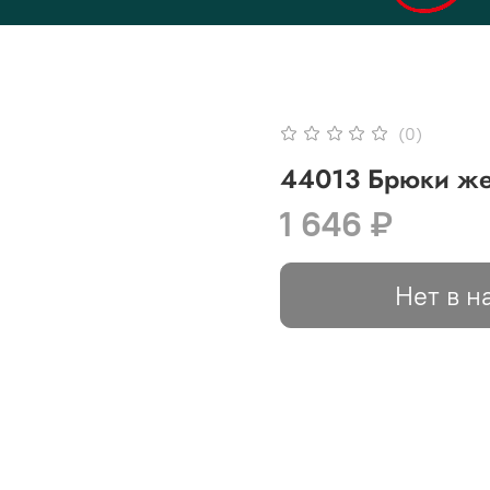
(0)
44013 Брюки же
1 646 ₽
Нет в н