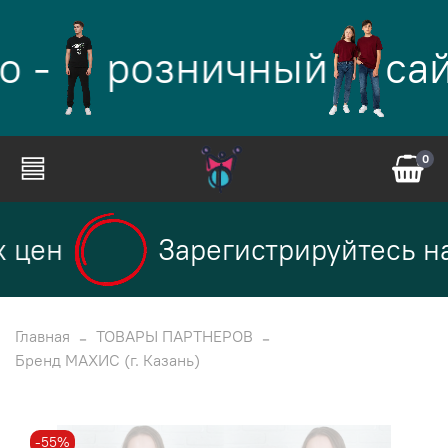
о -
розничный
сай
0
 цен
Зарегистрируйтесь на
Главная
ТОВАРЫ ПАРТНЕРОВ
Бренд МАХИС (г. Казань)
-55%