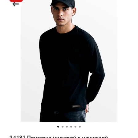
34181 Лонгслив мужской с нашивкой