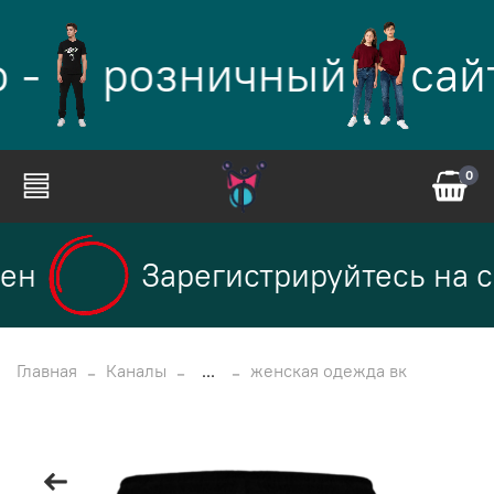
 -
розничный
сай
0
ен
Зарегистрируйтесь на с
Главная
Каналы
...
женская одежда вк