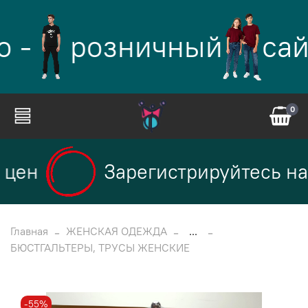
 -
розничный
сай
0
цен
Зарегистрируйтесь на 
Главная
ЖЕНСКАЯ ОДЕЖДА
...
БЮСТГАЛЬТЕРЫ, ТРУСЫ ЖЕНСКИЕ
-55%