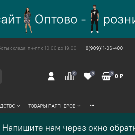
йт
Оптово -
розни
ты склада: пн-пт с 10.00 до 19.00
8(909)11-06-400
0
0
0
0 ₽
ДСТВО
ТОВАРЫ ПАРТНЕРОВ
Напишите нам через окно обратн