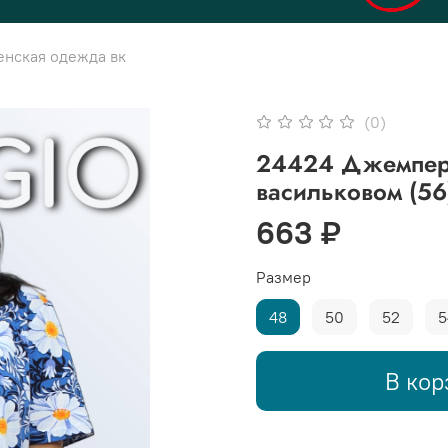
енская одежда вк
(0)
24424 Джемпер 
васильковом (56
663 ₽
Размер
48
50
52
5
В кор