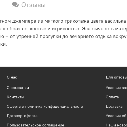
Отзывы
тном джемпере из мягкого трикотажа цвета василька
аш образ легкостью и игривостью. Эластичность мате
ю – от утренней прогулки до вечернего отдыха вокру
ки.
О нас
Для оптовы
О компании
Условия за
Контакты
Оплата
Оферта и политика конфиденциальности
Доставка
Договор-оферта
Условия об
Пользовательское соглашение
Наши ново