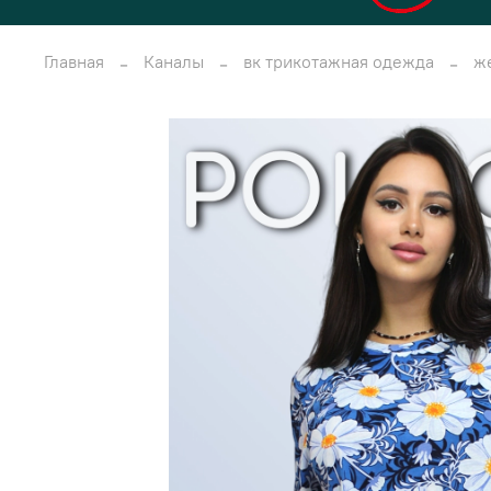
Главная
Каналы
вк трикотажная одежда
ж