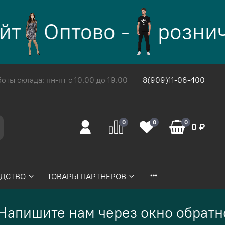
т
Оптово -
рознич
ты склада: пн-пт с 10.00 до 19.00
8(909)11-06-400
0
0
0
0 ₽
ДСТВО
ТОВАРЫ ПАРТНЕРОВ
апишите нам через окно обратно