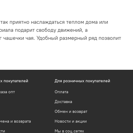
 так приятно наслаждаться теплом дома или
риала подарит свободу движений, а
г чашечки чая. Удобный размерный ряд позволит
х покупателей
Для розничных покупателей
каза опт
Оплата
Доставка
Обмен и возврат
мена и возврата
Новости и акции
сти
Мы в соц.сетях