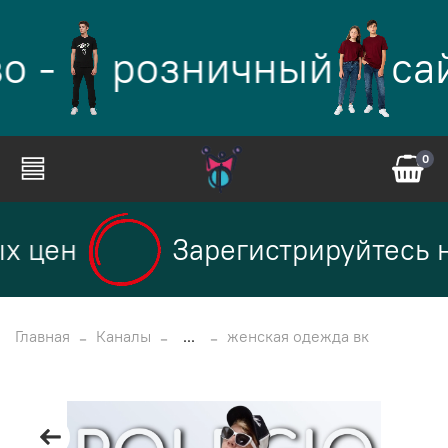
о -
розничный
са
0
х цен
Зарегистрируйтесь н
Главная
Каналы
...
женская одежда вк