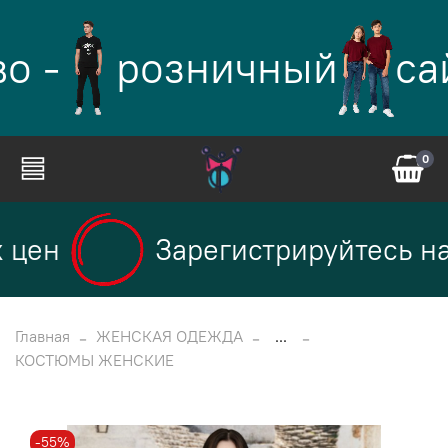
о -
розничный
са
0
цен
Зарегистрируйтесь на 
Главная
ЖЕНСКАЯ ОДЕЖДА
...
КОСТЮМЫ ЖЕНСКИЕ
-55%