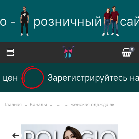
о -
розничный
сай
0
цен
Зарегистрируйтесь на 
Главная
Каналы
...
женская одежда вк