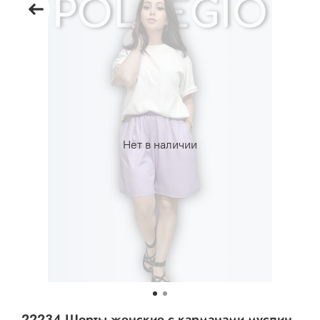
Нет в наличии
22234 Шорты женские с карманами муслин