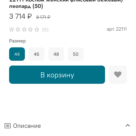
леопард (50)
3 714 ₽
8 171 ₽
арт.
22111
(0)
Размер
44
46
48
50
В корзину
Описание