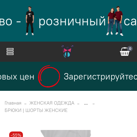
во -
розничный
са
0
вых цен
Зарегистрируйтесь
Главная
ЖЕНСКАЯ ОДЕЖДА
...
БРЮКИ | ШОРТЫ ЖЕНСКИЕ
-55%