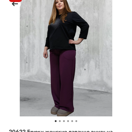
20622 Брюки женские палаццо внизу на